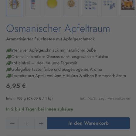
Osmanischer Apfeltraum
Aromatisierter Früchtetee mit Apfelgeschmack
Intensiver Apfelgeschmack mit natürlicher Süße
Orientalisch-milder Genuss dank ausgewählter Zutaten
Koffeinfrei – ideal für jede Tageszeit
Goldgelbe Tassenfarbe und ausgewogenes Aroma
Rezeptur aus Apfel, weißem Hibiskus & süßen Brombeerblättern
6,95 €
Inhalt:
100 g
(69,50 € / 1 kg)
inkl. MwSt. zzgl. Versandkosten
In 2 bis 4 Tagen bei Ihnen zuhause
Produkt Anzahl: Gib den gewünschten Wert ein
In den Warenkorb