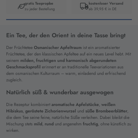
gratis Teepropbe
kostenloser Versand
zu jeder Bestellung
ab 39,95 € in DE
Artikelnummer:
2203
Ein Tee, der den Orient in deine Tasse bringt
Der Früchtetee
Osmanischer Apfeltraum
ist ein aromatisierter
Früchtetee, der den klassischen Apfeltee auf ein neues Level hebt. Mit
seinem
milden, fruchtigen und harmonisch abgerundeten
Geschmacksprofil
erinnert er an traditionelle Teevariationen aus
dem osmanischen Kulturraum – warm, einladend und erfrischend
zugleich.
Natürlich süß & wunderbar ausgewogen
Die Rezeptur kombiniert
aromatische Apfelstücke
,
weißen
Hibiskus
,
geröstete Zichorienwurzel
und
süße Brombeerblätter
,
die dem Tee seine feine, natürliche Süße verleihen. Dabei bleibt die
Mischung stets
mild
,
rund
und angenehm
fruchtig
, ohne künstlich zu
wirken.