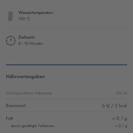
Wassertemperatur:
100 °C
Ziehzeit:
8 - 10 Minuten
Nährwertangaben
Durchschnittliche Nährwerte
100 ml
Brennwert
6 kJ / 2 kcal
Fett
< 0,1 g
davon gesättigte Fettsäuren
< 0,1 g