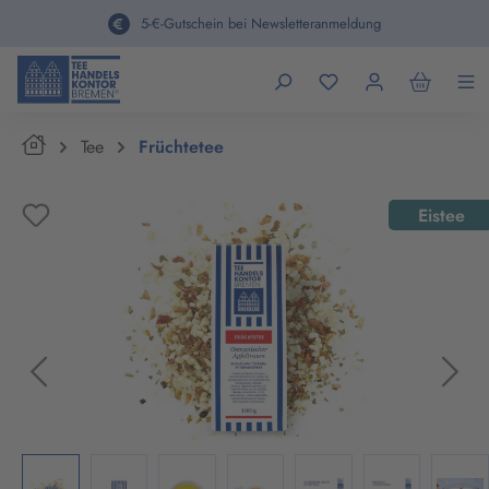
alt springen
5-€-Gutschein bei Newsletteranmeldung
Home
Tee
Früchtetee
Bildergalerie überspringen
Eistee