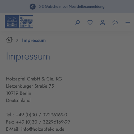
alt springen
5-€-Gutschein bei Newsletteranmeldung
Home
Impressum
Impressum
Holzapfel GmbH & Cie. KG
Lietzenburger Straße 75
10719 Berlin
Deutschland
Tel.: +49 (0)30 / 32296169-0
Fax: +49 (0)30 / 32296169-99
E-Mail: info@holzapfel-cie.de