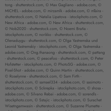
tong - shutterstock.com, © Max Gagliano - adobe.com, ©
MICHEL - adobe.com, © mirzamlk - adobe.com, © mTaira -
shutterstock.com, © Natalia Lipatova - istockphoto.com, ©
New Africa - adobe.com, © New Africa - shutterstock.com,
© Nob2020 - shutterstock.com, © Noemi Braña -
istockphoto.com, © norikko - shutterstock.com, ©
Olenaduygu - shutterstock.com, © Olga Yastremska und
Leonid Yastremskiy - istockphoto.com, © Olga Yastremska -
adobe.com, © Ong.thanaong - shutterstock.com, © pattang
- shutterstock.com, © peacefoo - shutterstock.com, © Peter
Hofstetter - istockphoto.com, © PhotoSG - adobe.com, ©
Pixel-Shot - adobe.com, © Quinn Martin - shutterstock.com,
© Roselynne - shutterstock.com, © Sam Firth -
shutterstock.com, © samael334 - adobe.com, © sasimoto -
istockphoto.com, © Sckrepka - istockphoto.com, © shosa -
adobe.com, © Silvano Rebai - adobe.com, © sorendls -
istockphoto.com, © Sstajic - istockphoto.com, © Surachet
Wisetngamwasin - shutterstock.com, © Suzanne Plumette -