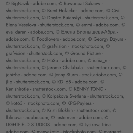
© BigNazik - adobe.com, © Bowonpat Sakaew -
shutterstock.com, © Brent Hofacker - adobe.com, © Civil -
shutterstock.com, © Dmytro Buianskyi - shutterstock.com, ©
Elena Veselova - shutterstock.com, © emmi - adobe.com, ©
eva_daren - adobe.com, © Елена Бионышева-Абра -
adobe.com, © Foodlovers - adobe.com, © Georgy Dzyura -
shutterstock.com, © grafvision - istockphoto.com, ©
grafvision - shutterstock.com, © Ground Picture -
shutterstock.com, © HüSo - adobe.com, © iuliia_n -
shutterstock.com, © Jaromir Chalabala - shutterstock.com, ©
jchizhe - adobe.com, © Jenny Sturm - stock.adobe.com, ©
jlip - shutterstock.com, © KD_65 - adobe.com, ©
Kenishirotie - shutterstock.com, © KENNY TONG -
shutterstock.com, © Kolpakova Svetlana - shutterstock.com,
© kot63 - istockphoto.com, © KPG-Payless -
shutterstock.com, © Kristi Blokhin - shutterstock.com, ©
lblinova - adobe.com, © lesterman - adobe.com, ©
LIGHTFIELD STUDIOS - adobe.com, © Lysikova Irina -
adobe.com, © manyakotic - istockphoto.com, © margaret