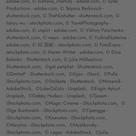
adobe.com, © svetlana_cherruty - adobe.com, © Syda
Productions - adobe.com, © Tatyana Berkovich -
shutterstock.com, © TheNUshutter - shutterstock.com, ©
tianyu wu - istockphoto.com, © TravelPhotography -
adobe.com, © unpict - adobe.com, © Viktory Panchenko -
shutterstock.com, © weyo - adobe.com, © YudinaEkaterina -
adobe.com, © 邱 国标 - istockphoto.com, © FotoEvans -
istockphoto.com, © Maren Winter - adobe.com, © Dina
Belenko - Shutterstock.com, © Julia Mikhaylova -
Shutterstock.com, ©get patiphat - Shutterstock.com,
©DmitryP - Shutterstock.com, ©Xijan - iStock, ©Pulla -
iStockphoto.com, ©Stokkete - Shutterstock, ©Mirzamik -
AdobeStock, ©Luke-Oslizlo - Unsplash, ©Engin Aykurt -
Unsplash, ©Debby Hudson - Unsplash, ©Tjasam -
iStockphoto.com, ©Magic Cinema - iStockphoto.com, ©
Olga Buntovskih - iStockphoto.com, ©Yipengge -
iStockphoto.com, ©Kaanates - iStockphoto.com,
©Maryloo - iStockphoto.com, ©Myshkovsky -
iStockphoto.com, © Legas - AdobeStock, ©Julia