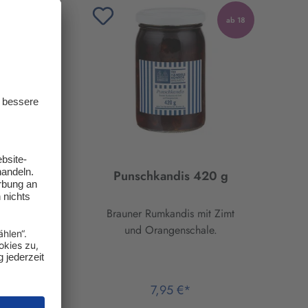
ab 18
ab 18
5 g
Punschkandis 420 g
 Zimt
Brauner Rumkandis mit Zimt
.
und Orangenschale.
7,95 €*