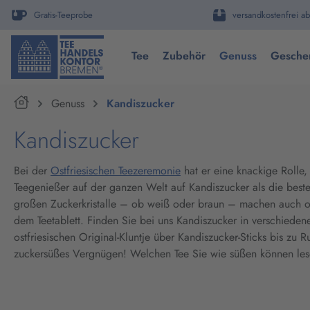
springen
Zur Hauptnavigation springen
Gratis-Teeprobe
versandkostenfrei ab
Tee
Zubehör
Genuss
Gesche
Home
Genuss
Kandiszucker
Kandiszucker
Bei der
Ostfriesischen Teezeremonie
hat er eine knackige Rolle
Teegenießer auf der ganzen Welt auf Kandiszucker als die beste
großen Zuckerkristalle – ob weiß oder braun – machen auch o
dem Teetablett. Finden Sie bei uns Kandiszucker in verschiede
ostfriesischen Original-Kluntje über Kandiszucker-Sticks bis zu 
zuckersüßes Vergnügen! Welchen Tee Sie wie süßen können le