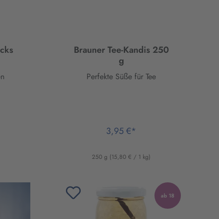
icks
Brauner Tee-Kandis 250
g
en
Perfekte Süße für Tee
3,95 €*
)
250 g
(15,80 € / 1 kg)
ab 18