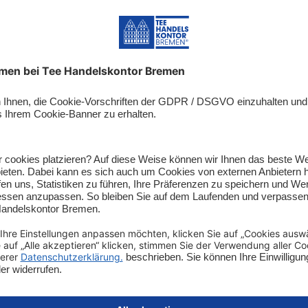
Original Kluntje
Punschkandis 12
Kandis auf Friesenart
Brauner Rumkandis mit
und Orangenschale
3,95 €*
4,95 €*