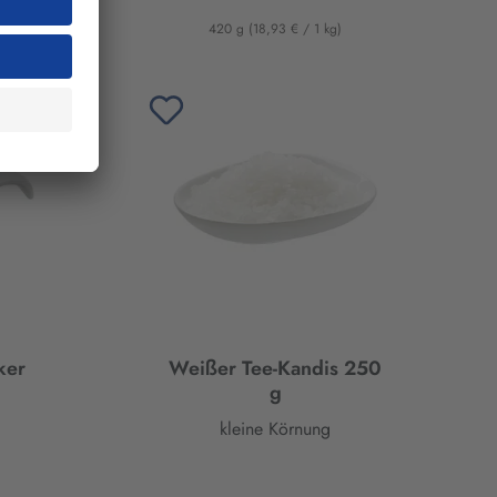
420 g
(18,93 € / 1 kg)
ker
Weißer Tee-Kandis 250
g
kleine Körnung