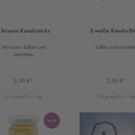
 braune Kandissticks
3 weiße Kandis-St
All-in-one: Süßen und
Süßen und Umrühr
Umrühren
2,50 €*
2,50 €*
37.5 g
(66,67 € / 1 kg)
37.5 g
(66,67 € / 1 kg
ab 18