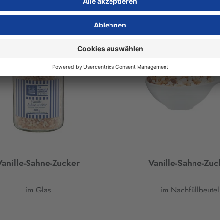
200 g
(19,75 € / 1 kg)
125 g
(39,60 € / 1 kg)
Vanille-Sahne-Zucker
Vanille-Sahne-Zuc
im Glas
im Nachfüllbeutel