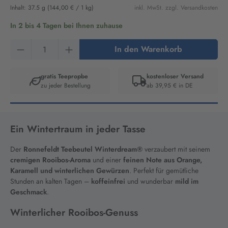
Inhalt:
37.5 g
(144,00 € / 1 kg)
inkl. MwSt. zzgl. Versandkosten
In 2 bis 4 Tagen bei Ihnen zuhause
Produkt Anzahl: Gib den gewünschten Wert ein
In den Warenkorb
gratis Teepropbe
kostenloser Versand
zu jeder Bestellung
ab 39,95 € in DE
Artikelnummer:
16500
Ein Wintertraum in jeder Tasse
Der
Ronnefeldt Teebeutel Winterdream®
verzaubert mit seinem
cremigen Rooibos-Aroma
und einer
feinen Note aus Orange,
Karamell und winterlichen Gewürzen
. Perfekt für gemütliche
Stunden an kalten Tagen –
koffeinfrei
und wunderbar
mild im
Geschmack
.
Winterlicher Rooibos-Genuss