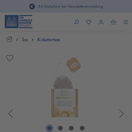
alt springen
5-€-Gutschein bei Newsletteranmeldung
Home
Tee
Kräutertee
Bildergalerie überspringen