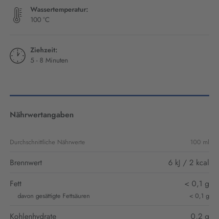
Wassertemperatur:
100 °C
Ziehzeit:
5 - 8 Minuten
Nährwertangaben
Durchschnittliche Nährwerte
100 ml
Brennwert
6 kJ / 2 kcal
Fett
< 0,1 g
davon gesättigte Fettsäuren
< 0,1 g
Kohlenhydrate
0,2 g