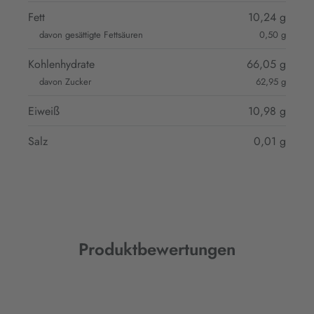
Fett
10,24 g
davon gesättigte Fettsäuren
0,50 g
Kohlenhydrate
66,05 g
davon Zucker
62,95 g
Eiweiß
10,98 g
Salz
0,01 g
Produktbewertungen