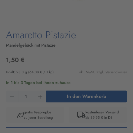
Amaretto Pistazie
Mandelgebäck mit Pistazie
1,50 €
Inhalt:
23.3 g
(64,38 € / 1 kg)
inkl. MwSt. zzgl. Versandkosten
In 1 bis 3 Tagen bei Ihnen zuhause
Produkt Anzahl: Gib den gewünschten Wert ein
In den Warenkorb
gratis Teepropbe
kostenloser Versand
zu jeder Bestellung
ab 39,95 € in DE
Artikelnummer:
8866