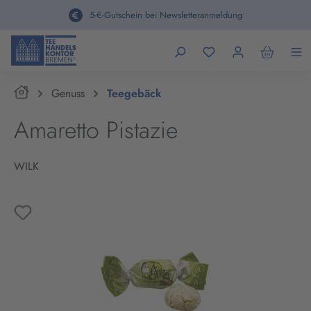
alt springen
5-€-Gutschein bei Newsletteranmeldung
Home
Genuss
Teegebäck
Amaretto Pistazie
WILK
Bildergalerie überspringen