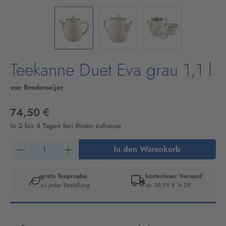
Teekanne Duet Eva grau 1,1 l
von Bredemeijer
74,50 €
In 2 bis 4 Tagen bei Ihnen zuhause
Produkt Anzahl: Gib den gewünschten Wert ein
In den Warenkorb
gratis Teepropbe
kostenloser Versand
zu jeder Bestellung
ab 39,95 € in DE
Artikelnummer:
41204