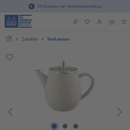
alt springen
5-€-Gutschein bei Newsletteranmeldung
Home
Zubehör
Teekannen
Bildergalerie überspringen