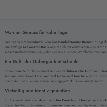
Warmer Genuss für kalte Tage
Der
Tee Winterparadies®
vom
Tee-Handels-Kontor Bremen
bringt di
Die
kräftige Schwarztee-Basis
vereint sich mit winterlichen Gewürzen 
Geschmackserlebnis
, das jeden Schluck zu einem Wohlfühlmoment mac
Ein Duft, der Geborgenheit schenkt
Schon beim Aufbrühen entfaltet sich der
verführerische Duft nach Ora
Tee eine feine florale Note, während
Nelke und Anis
für würzige Tiefe
macht den Tee zu einem echten Lieblingsgetränk für die kalte Jahreszeit.
Vielseitig und kreativ genießen
Ob klassisch heiß oder als
winterlicher Punsch mit Orangensaft, Zi
dieser Tee lässt sich vielseitig zubereiten. Ideal auch als Begleiter zu
fei