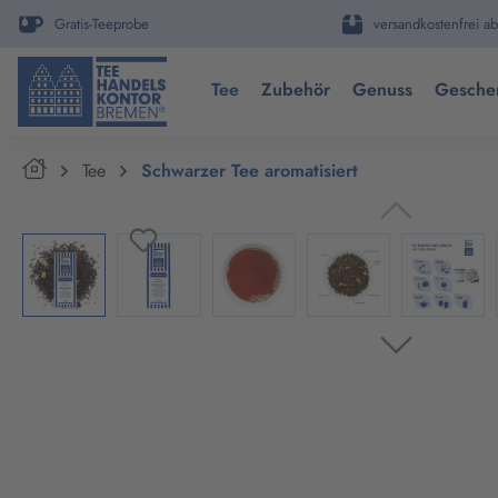
springen
Zur Hauptnavigation springen
Gratis-Teeprobe
versandkostenfrei ab
Tee
Zubehör
Genuss
Gesche
Home
Tee
Schwarzer Tee aromatisiert
Bildergalerie überspringen