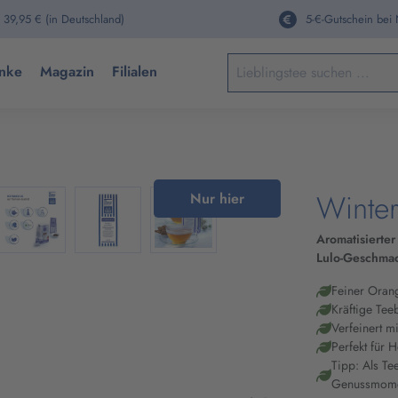
 39,95 € (in Deutschland)
5-€-Gutschein bei
Keine Suchergebnisse gefun
nke
Magazin
Filialen
Winte
Nur hier
Aromatisierte
Lulo-Geschma
Feiner Oran
Kräftige Te
Verfeinert m
Perfekt für 
Tipp: Als Te
Genussmom