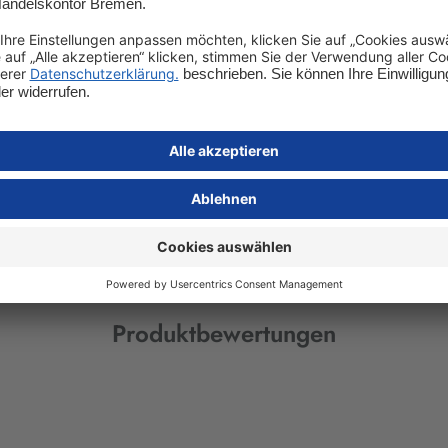
 Teedose.
i Bremen
Produktbewertungen