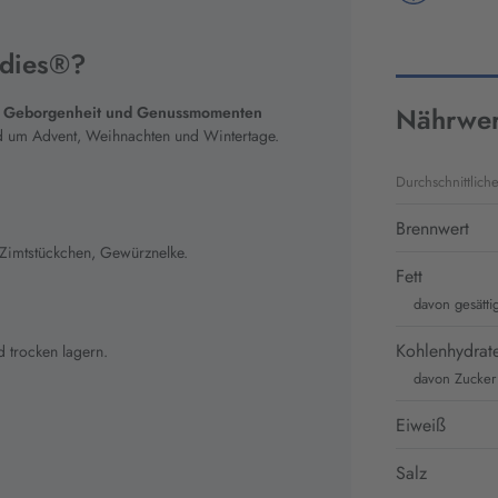
adies®?
Nährwer
 Geborgenheit und Genussmomenten
 um Advent, Weihnachten und Wintertage.
Durchschnittlich
Brennwert
 Zimtstückchen, Gewürznelke.
Fett
davon gesätti
Kohlenhydrat
d trocken lagern.
davon Zucker
Eiweiß
Salz