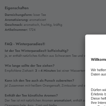
Eigenschaften
Darreichungsform:
loser Tee
Aromatisierung:
aromatisiert
Geschmack:
aromatisch, fruchtig, kräftig
Artikelnummer:
1724
FAQ - Winterparadies®
Ist der Tee Winterparadies® koffeinhaltig?
Ja, er enthält natürliches Koffein aus Schwarzem Tee und wirkt dadurch l
Wie lange sollte der Tee ziehen?
Empfohlene Ziehzeit:
3 –4 Minuten
bei einer Wassertemperatur von
10
Kann ich den Tee auch als Punsch zubereiten?
Ja! Zusammen miit heißem Orangensaft, Zimtzucker und einem Schuss R
Enthält der Tee künstliche Aromen?
Der Tee ist mit natürlichen Aromen
aromatisiert
, enthält außerdem
hochw
Orangenschale, Anis, Zimt und Nelke.