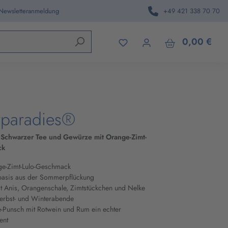
 Newsletteranmeldung
+49 421 338 70 70
den.
0,00 €
rparadies®
r Schwarzer Tee und Gewürze mit Orange-Zimt-
ck
ge-Zimt-Lulo-Geschmack
ebasis aus der Sommerpflückung
it Anis, Orangenschale, Zimtstückchen und Nelke
Herbst- und Winterabende
e-Punsch mit Rotwein und Rum ein echter
ent