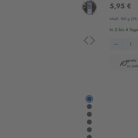
5,95 €
Inhalt:
100 g
(59,
In 2 bis 4 Tag
Produkt 
gratis
zu jed
Artikelnumm
1724