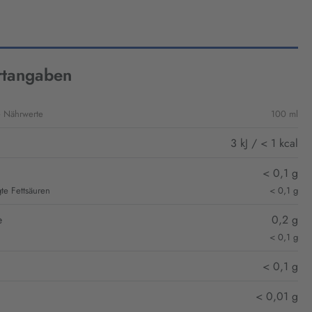
tangaben
e Nährwerte
100 ml
3 kJ / < 1 kcal
< 0,1 g
gte Fettsäuren
< 0,1 g
e
0,2 g
< 0,1 g
< 0,1 g
< 0,01 g