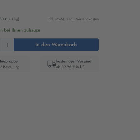
50 € / 1 kg)
inkl. MwSt. zzgl. Versandkosten
en bei Ihnen zuhause
Anzahl: Gib den gewünschten Wert ein oder 
In den Warenkorb
 Teepropbe
kostenloser Versand
er Bestellung
ab 39,95 € in DE
er: