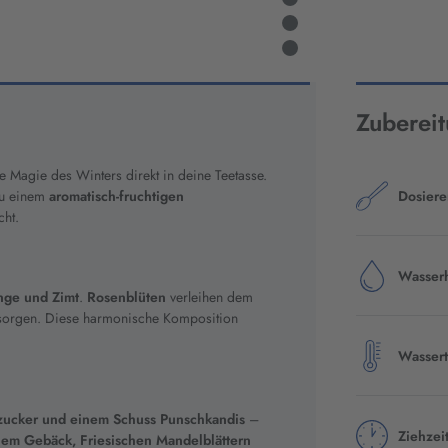
Zuberei
e Magie des Winters direkt in deine Teetasse.
Dosiere
zu einem
aromatisch-fruchtigen
ht.
Wasserh
nge und Zimt
.
Rosenblüten
verleihen dem
 sorgen. Diese harmonische Komposition
Wassert
mtzucker und einem Schuss Punschkandis
–
Ziehzeit
nem Gebäck, Friesischen Mandelblättern