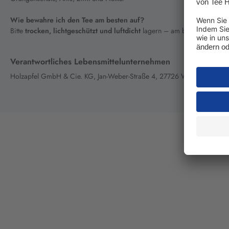
Wie bewahre ich den Tee am besten auf?
Bitte
trocken, lichtgeschützt und luftdicht
lagern – am besten in einer
Verantwortliches Lebensmittelunternehmen
Holzapfel GmbH & Cie. KG, Jan-Weber-Straße 4, 27726 Worpswede be