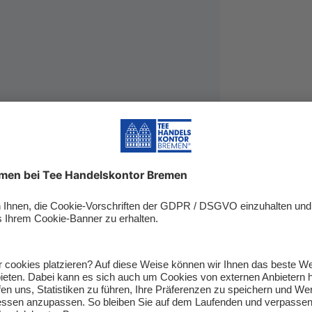
eicht belebend.
0 °C
.
um entsteht ein
aromatischer Teepunsch
.
ertige natürliche Zutaten
wie