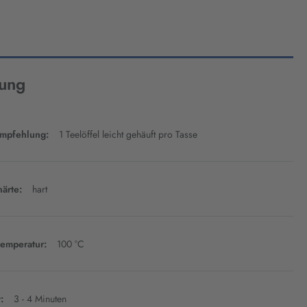
tung
mpfehlung:
1 Teelöffel leicht gehäuft pro Tasse
ärte:
hart
emperatur:
100 °C
:
3 - 4 Minuten