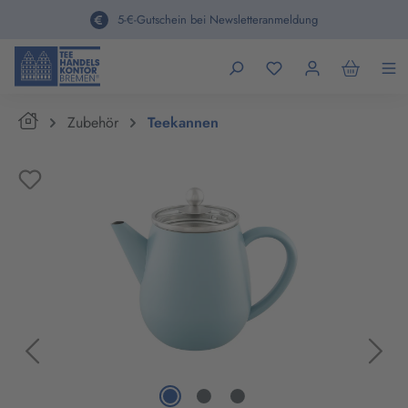
alt springen
5-€-Gutschein bei Newsletteranmeldung
Home
Zubehör
Teekannen
Bildergalerie überspringen