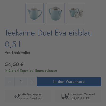
Teekanne Duet Eva eisblau
0,5 l
Von Bredemeijer
54,50 €
In 2 bis 4 Tagen bei Ihnen zuhause
Produkt Anzahl: Gib den gewünschten Wert ein
In den Warenkorb
gratis Teepropbe
kostenloser Versand
zu jeder Bestellung
ab 39,95 € in DE
Artikelnummer:
41206