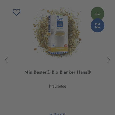
Bio
Nur
hier
Min Bester® Bio Blanker Hans®
Kräutertee
6,95 €*