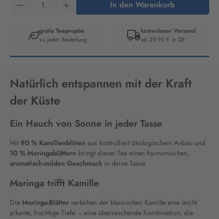
Produkt Anzahl: Gib den gewünschten Wert ein
In den Warenkorb
gratis Teepropbe
kostenloser Versand
zu jeder Bestellung
ab 39,95 € in DE
Artikelnummer:
8890
Natürlich entspannen mit der Kraft
der Küste
Ein Hauch von Sonne in jeder Tasse
Mit
90 % Kamillenblüten
aus kontrolliert ökologischem Anbau und
10 % Moringablättern
bringt dieser Tee einen harmonischen,
aromatisch-milden Geschmack
in deine Tasse.
Moringa trifft Kamille
Die
Moringa-Blätter
verleihen der klassischen Kamille eine leicht
pikante, fruchtige Tiefe – eine überraschende Kombination, die