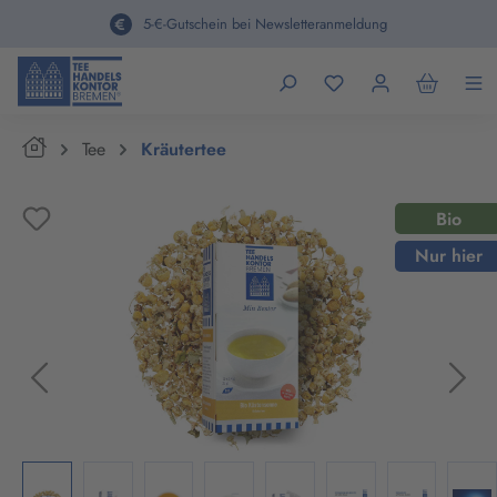
alt springen
5-€-Gutschein bei Newsletteranmeldung
Home
Tee
Kräutertee
Bildergalerie überspringen
Bio
Nur hier