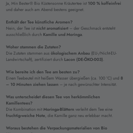
Ja, Min Bester® Bio Küstensonne Kräutertee ist
100 % koffeinfrei
und daher auch am Abend bestens geeignet.
Enthält der Tee künstliche Aromen?
Nein, der Tee ist
nicht aromatisiert
– der Geschmack entsteht
ausschließlich durch
Kamille und Moringa
.
Woher stammen die Zutaten?
Die Zutaten stammen aus
ökologischem Anbau
(EU-/Nicht-EU-
Landwirtschaft), zertifiziert durch
Lacon (DE-ÖKO-003)
.
Wie bereite ich den Tee am besten zu?
Einen Teebeutel mit heißem Wasser übergießen (ca. 100 °C) und
8
– 10 Minuten ziehen lassen
– je nach gewünschter Intensität.
Was unterscheidet diesen Tee von herkömmlichen
Kamillentees?
Die Kombination mit
Moringa-Blättern
verleiht dem Tee eine
fruchtig-weiche Note
, die Kamille ganz neu erlebbar macht.
Woraus bestehen die Verpackungsmaterialien von Bio