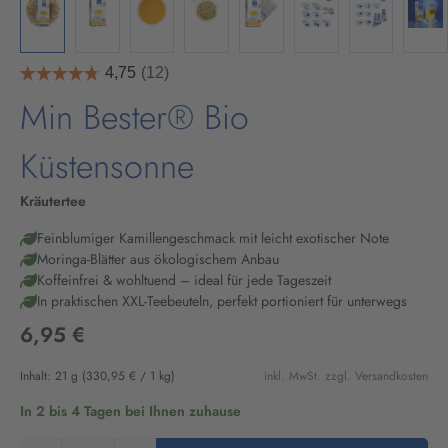
Min Bester® Bio
Küstensonne
Kräutertee
Feinblumiger Kamillengeschmack mit leicht exotischer Note
Moringa-Blätter aus ökologischem Anbau
Koffeinfrei & wohltuend – ideal für jede Tageszeit
In praktischen XXL-Teebeuteln, perfekt portioniert für unterwegs
6,95 €
Inhalt:
21 g
(330,95 € / 1 kg)
inkl. MwSt. zzgl. Versandkosten
In 2 bis 4 Tagen bei Ihnen zuhause