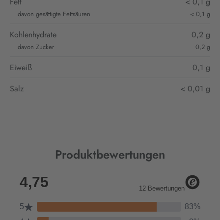
Fett
< 0,1 g
davon gesättigte Fettsäuren
< 0,1 g
Kohlenhydrate
0,2 g
davon Zucker
0,2 g
Eiweiß
0,1 g
Salz
< 0,01 g
Produktbewertungen