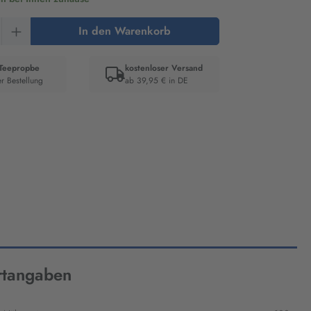
Anzahl: Gib den gewünschten Wert ein oder 
In den Warenkorb
 Teepropbe
kostenloser Versand
er Bestellung
ab 39,95 € in DE
er:
tangaben