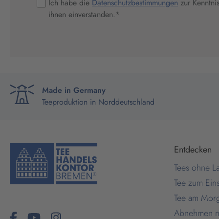
Ich habe die
Datenschutzbestimmungen
zur Kenntni
ihnen einverstanden.
*
Made in Germany
Teeproduktion in Norddeutschland
Entdecken
Tees ohne La
Tee zum Ein
Tee am Mor
Abnehmen m
Facebook
fa-brands fa-youtube fa-2x
Facebook