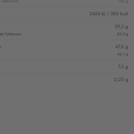
e Nährwerte
100 g
2424 kJ / 583 kcal
39,2 g
gte Fettsäuren
24,5 g
e
47,6 g
46,1 g
7,5 g
0,23 g