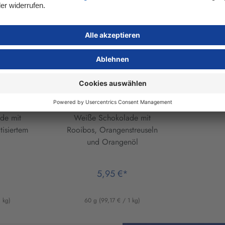
n
Lauenstein
ade
Teeschokolade
u
Rooibos Orange
de mit
Weiße Schokolade mit
isiertem
Rooibos, Orangenstreuseln
und Orangenöl
5,95 €*
1 kg)
60 g
(99,17 € / 1 kg)