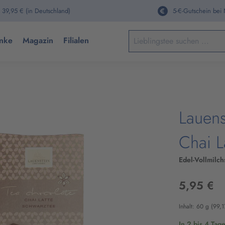
 39,95 € (in Deutschland)
5-€-Gutschein bei
Keine Suchergebnisse gefun
nke
Magazin
Filialen
Lauens
Chai L
Edel-Vollmilc
5,95 €
Inhalt:
60 g
(99,1
In 2 bis 4 Tag