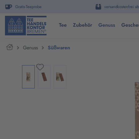
springen
Zur Hauptnavigation springen
Gratis-Teeprobe
versandkostenfrei ab
Tee
Zubehör
Genuss
Gesche
Home
Genuss
Süßwaren
Bildergalerie überspringen