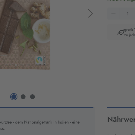
Produkt 
gratis
zu jed
Artikelnumm
8112
Nährwer
rztee - dem Nationalgetränk in Indien - eine
ss.