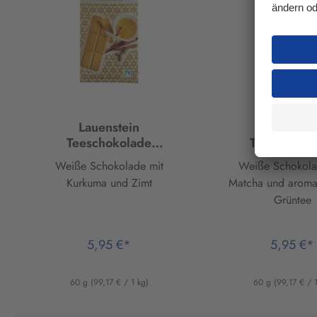
Lauenstein
Lauenstei
Teeschokolade
Teeschokol
Kurkuma Latte
Morgenta
Weiße Schokolade mit
Weiße Schokola
Kurkuma und Zimt
Matcha und aromat
Grüntee
5,95 €*
5,95 €*
60 g
(99,17 € / 1 kg)
60 g
(99,17 € / 