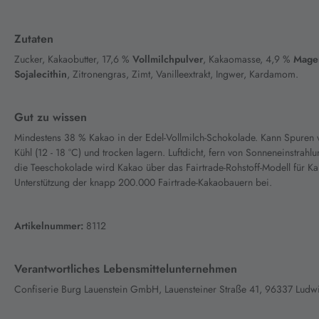
Zutaten
Zucker, Kakaobutter, 17,6 %
Vollmilchpulver
, Kakaomasse, 4,9 %
Mager
Sojalecithin
, Zitronengras, Zimt, Vanilleextrakt, Ingwer, Kardamom.
Gut zu wissen
Mindestens 38 % Kakao in der Edel-Vollmilch-Schokolade. Kann Spuren v
Kühl (12 - 18 °C) und trocken lagern. Luftdicht, fern von Sonneneinstrah
die Teeschokolade wird Kakao über das Fairtrade-Rohstoff-Modell für 
Unterstützung der knapp 200.000 Fairtrade-Kakaobauern bei.
Artikelnummer:
8112
Verantwortliches Lebensmittelunternehmen
Confiserie Burg Lauenstein GmbH, Lauensteiner Straße 41, 96337 Ludwi