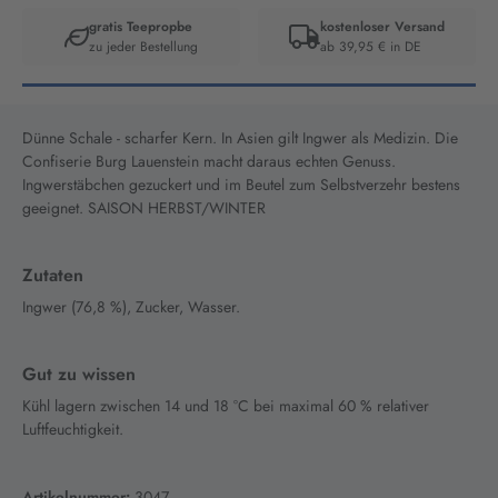
gratis Teepropbe
kostenloser Versand
zu jeder Bestellung
ab 39,95 € in DE
Artikelnummer:
3047
Dünne Schale - scharfer Kern. In Asien gilt Ingwer als Medizin. Die
Confiserie Burg Lauenstein macht daraus echten Genuss.
Ingwerstäbchen gezuckert und im Beutel zum Selbstverzehr bestens
geeignet. SAISON HERBST/WINTER
Zutaten
Ingwer (76,8 %), Zucker, Wasser.
Gut zu wissen
Kühl lagern zwischen 14 und 18 °C bei maximal 60 % relativer
Luftfeuchtigkeit.
Artikelnummer:
3047