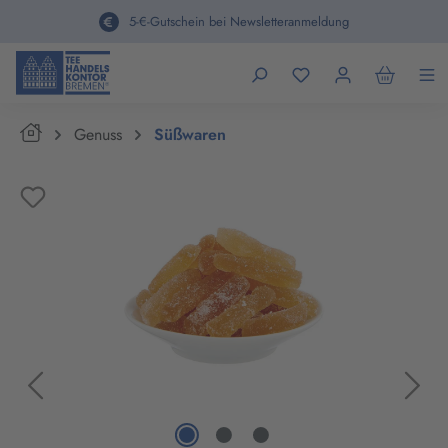
alt springen
5-€-Gutschein bei Newsletteranmeldung
Home
Genuss
Süßwaren
Bildergalerie überspringen