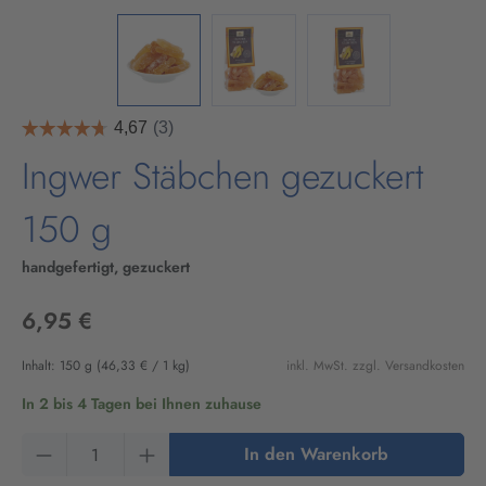
Ingwer Stäbchen gezuckert
150 g
handgefertigt, gezuckert
6,95 €
Inhalt:
150 g
(46,33 € / 1 kg)
inkl. MwSt. zzgl. Versandkosten
In 2 bis 4 Tagen bei Ihnen zuhause
Produkt Anzahl: Gib den gewünschten Wert ein
In den Warenkorb