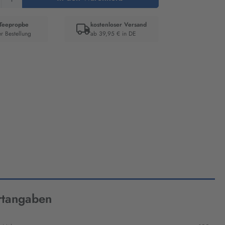
 Teepropbe
kostenloser Versand
er Bestellung
ab 39,95 € in DE
er:
tangaben