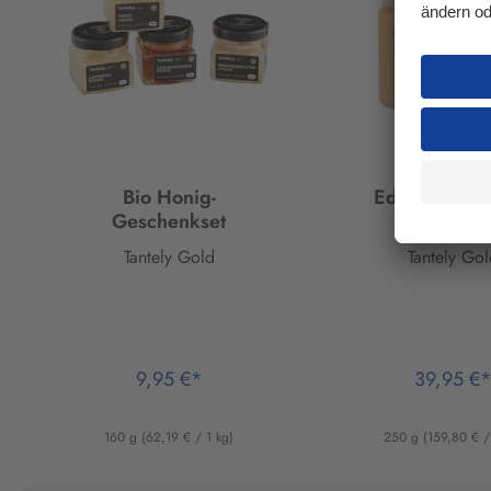
Bio Honig-
Edler Bio M
Geschenkset
Honig
Tantely Gold
Tantely Gol
9,95 €*
39,95 €
160 g
(62,19 € / 1 kg)
250 g
(159,80 € /