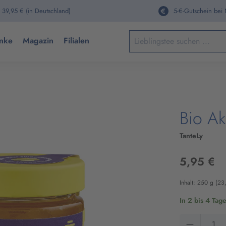
 39,95 € (in Deutschland)
5-€-Gutschein bei
Keine Suchergebnisse gefun
nke
Magazin
Filialen
Bio Ak
TanteLy
5,95 €
Inhalt:
250 g
(23
In 2 bis 4 Tag
Produkt 