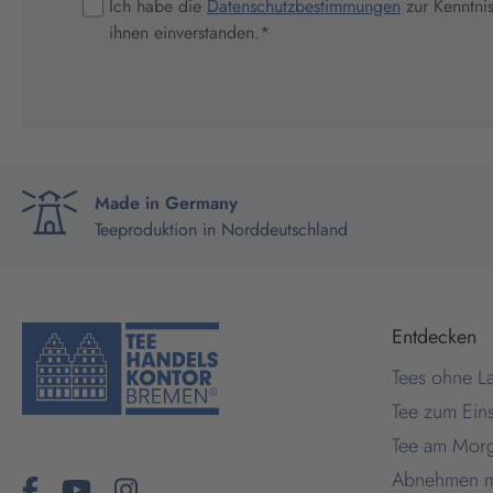
Ich habe die
Datenschutzbestimmungen
zur Kenntni
ihnen einverstanden.
*
Made in Germany
Teeproduktion in Norddeutschland
Entdecken
Tees ohne La
Tee zum Ein
Tee am Mor
Abnehmen m
Facebook
fa-brands fa-youtube fa-2x
Facebook