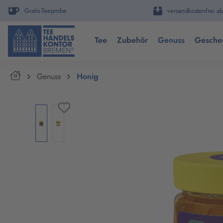
springen
Zur Hauptnavigation springen
Gratis-Teeprobe
versandkostenfrei ab
Tee
Zubehör
Genuss
Gesche
Home
Genuss
Honig
Bildergalerie überspringen