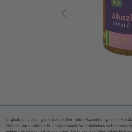
Unglaublich vielseitig und beliebt: Der milde Akazienhonig ist ein All
Gebäck, um damit den Fruchtgeschmack von Früchtetees zu betonen ode
echten Kräutertees und -mischungen. Ein feiner, lieblicher, relativ flüssig