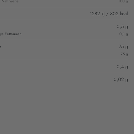
e Nährwerte
100 g
1282 kJ / 302 kcal
0,5 g
gte Fettsäuren
0,1 g
e
75 g
75 g
0,4 g
0,02 g