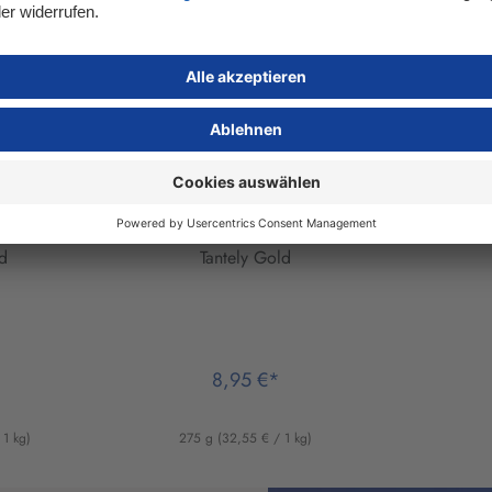
anuka
Bio
Orangenblütenhonig
d
Tantely Gold
*
8,95 €*
 1 kg)
275 g
(32,55 € / 1 kg)