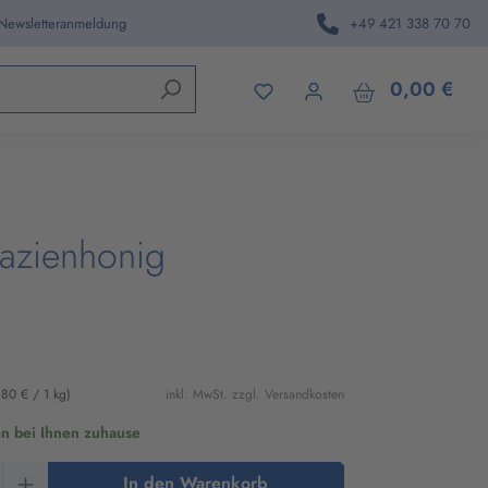
 Newsletteranmeldung
+49 421 338 70 70
den.
0,00 €
azienhonig
,80 € / 1 kg)
inkl. MwSt. zzgl. Versandkosten
en bei Ihnen zuhause
Anzahl: Gib den gewünschten Wert ein oder 
In den Warenkorb