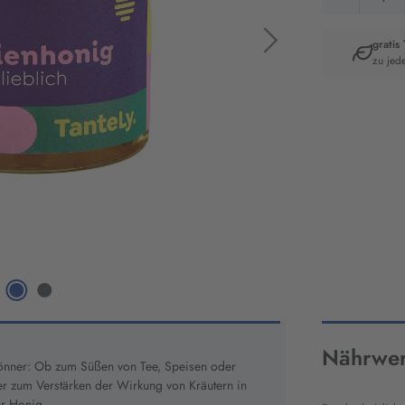
gratis
zu jed
Artikelnumm
2813
Nährwer
eskönner: Ob zum Süßen von Tee, Speisen oder
r zum Verstärken der Wirkung von Kräutern in
er Honig.