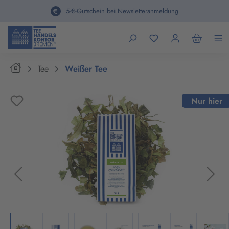
alt springen
5-€-Gutschein bei Newsletteranmeldung
Home
Tee
Weißer Tee
Bildergalerie überspringen
Nur hier