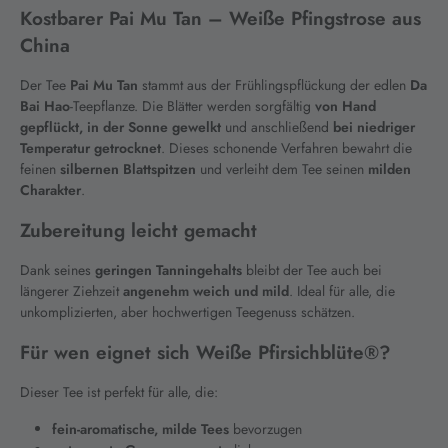
Kostbarer Pai Mu Tan – Weiße Pfingstrose aus
China
Der Tee
Pai Mu Tan
stammt aus der Frühlingspflückung der edlen
Da
Bai Hao
-Teepflanze. Die Blätter werden sorgfältig
von Hand
gepflückt, in der Sonne gewelkt
und anschließend
bei niedriger
Temperatur getrocknet
. Dieses schonende Verfahren bewahrt die
feinen
silbernen Blattspitzen
und verleiht dem Tee seinen
milden
Charakter
.
Zubereitung leicht gemacht
Dank seines
geringen Tanningehalts
bleibt der Tee auch bei
längerer Ziehzeit
angenehm weich und mild
. Ideal für alle, die
unkomplizierten, aber hochwertigen Teegenuss schätzen.
Für wen eignet sich Weiße Pfirsichblüte®?
Dieser Tee ist perfekt für alle, die:
fein-aromatische, milde Tees
bevorzugen