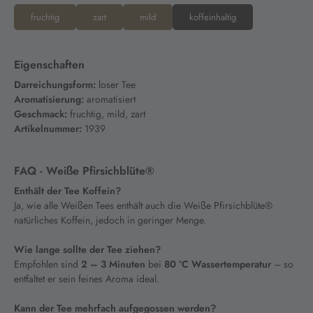
fruchtig
zart
mild
koffeinhaltig
Eigenschaften
Darreichungsform:
loser Tee
Aromatisierung:
aromatisiert
Geschmack:
fruchtig, mild, zart
Artikelnummer:
1939
FAQ - Weiße Pfirsichblüte®
Enthält der Tee Koffein?
Ja, wie alle Weißen Tees enthält auch die Weiße Pfirsichblüte®
natürliches Koffein, jedoch in geringer Menge.
Wie lange sollte der Tee ziehen?
Empfohlen sind
2 – 3 Minuten
bei
80 °C Wassertemperatur
– so
entfaltet er sein feines Aroma ideal.
Kann der Tee mehrfach aufgegossen werden?