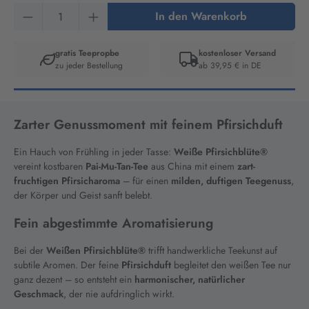
Produkt Anzahl: Gib den gewünschten Wert ein
In den Warenkorb
gratis Teepropbe
kostenloser Versand
zu jeder Bestellung
ab 39,95 € in DE
Artikelnummer:
1939
Zarter Genussmoment mit feinem Pfirsichduft
Ein Hauch von Frühling in jeder Tasse:
Weiße Pfirsichblüte®
vereint kostbaren
Pai-Mu-Tan-Tee
aus China mit einem
zart-
fruchtigen Pfirsicharoma
– für einen
milden, duftigen Teegenuss
,
der Körper und Geist sanft belebt.
Fein abgestimmte Aromatisierung
Bei der
Weißen Pfirsichblüte®
trifft handwerkliche Teekunst auf
subtile Aromen. Der feine
Pfirsichduft
begleitet den weißen Tee nur
ganz dezent – so entsteht ein
harmonischer, natürlicher
Geschmack
, der nie aufdringlich wirkt.