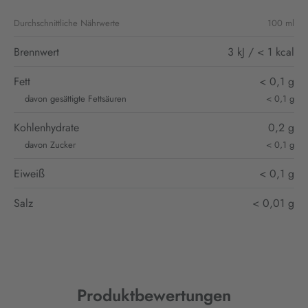
Durchschnittliche Nährwerte
100 ml
Brennwert
3 kJ / < 1 kcal
Fett
< 0,1 g
davon gesättigte Fettsäuren
< 0,1 g
Kohlenhydrate
0,2 g
davon Zucker
< 0,1 g
Eiweiß
< 0,1 g
Salz
< 0,01 g
Produktbewertungen