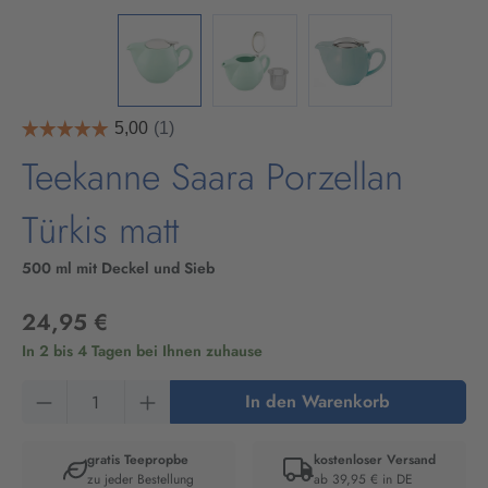
Teekanne Saara Porzellan
Türkis matt
500 ml mit Deckel und Sieb
24,95 €
In 2 bis 4 Tagen bei Ihnen zuhause
Produkt Anzahl: Gib den gewünschten Wert ein
In den Warenkorb
gratis Teepropbe
kostenloser Versand
zu jeder Bestellung
ab 39,95 € in DE