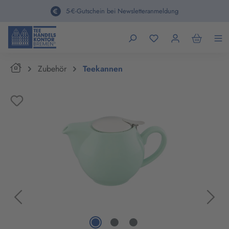
alt springen
5-€-Gutschein bei Newsletteranmeldung
Home
Zubehör
Teekannen
Bildergalerie überspringen