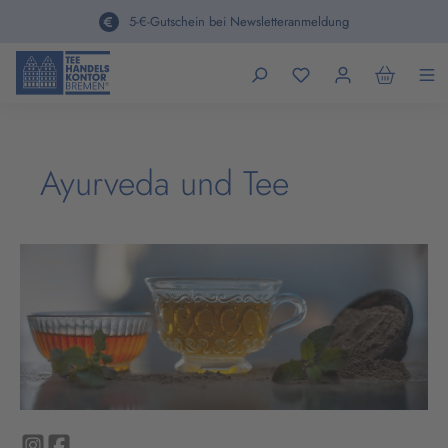
alt springen
5-€-Gutschein bei Newsletteranmeldung
Ayurveda und Tee