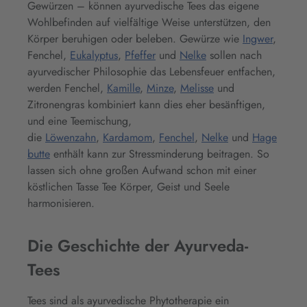
Gewürzen – können ayurvedische Tees das eigene
Wohlbefinden auf vielfältige Weise unterstützen, den
Körper beruhigen oder beleben. Gewürze wie
Ingwer
,
Fenchel,
Eukalyptus
,
Pfeffer
und
Nelke
sollen nach
ayurvedischer Philosophie das Lebensfeuer entfachen,
werden Fenchel,
Kamille
,
Minze
,
Melisse
und
Zitronengras kombiniert kann dies eher besänftigen,
und eine Teemischung,
die
Löwenzahn
,
Kardamom
,
Fenchel
,
Nelke
und
Hage
butte
enthält kann zur Stressminderung beitragen. So
lassen sich ohne großen Aufwand schon mit einer
köstlichen Tasse Tee Körper, Geist und Seele
harmonisieren.
Die Geschichte der Ayurveda-
Tees
Tees sind als ayurvedische Phytotherapie ein