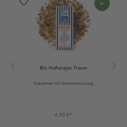
ur
Bio
ier
Bio Maharajas Traum
Kräutertee mit Gewürzmischung
6,95 €*