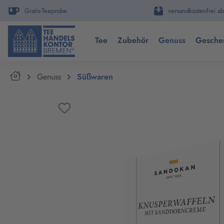
springen
Zur Hauptnavigation springen
Gratis-Teeprobe
versandkostenfrei ab
Tee
Zubehör
Genuss
Gesche
Home
Genuss
Süßwaren
Bildergalerie überspringen