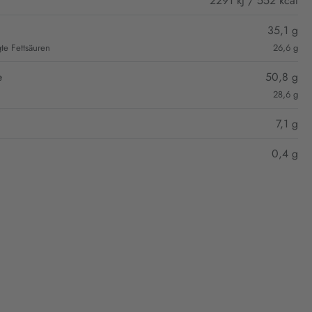
2291 kJ / 552 kcal
35,1 g
gte Fettsäuren
26,6 g
e
50,8 g
28,6 g
7,1 g
0,4 g