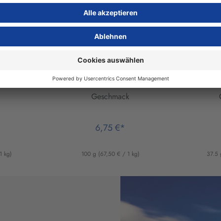
rn-
Rooibos Sanddorn-
M
hen
Sahne
Hi
an ohne
Aromatisierter Kräutertee
Aromati
mit Sanddorn-Sahne-
mit
Geschmack
6,75 €*
1 kg)
100 g
(67,50 € / 1 kg)
37.5