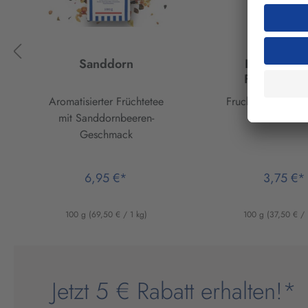
Sanddorn
Bio Sanddo
Fruchtbärc
Aromatisierter Früchtetee
Fruchtgummi veg
mit Sanddornbeeren-
Gelatine
Geschmack
6,95 €*
3,75 €*
100 g
(69,50 € / 1 kg)
100 g
(37,50 € / 
Jetzt 5 € Rabatt erhalten!*