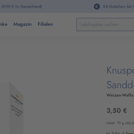
 39,95 € (in Deutschland)
5-€-Gutschein bei
Keine Suchergebnisse gefun
nke
Magazin
Filialen
Knuspe
Sandd
Weizen-Waffel
3,50 €
Inhalt:
75 g
(46,6
In 2 bis 4 Tag