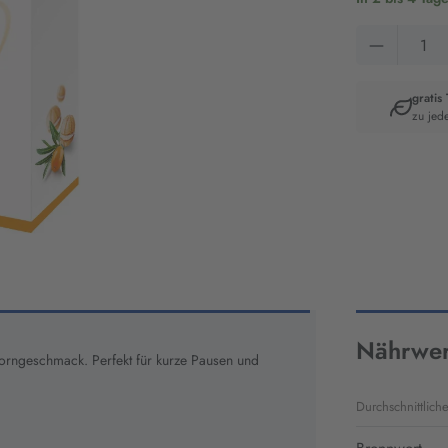
Produkt 
gratis
zu jed
Artikelnumm
8159
Nährwer
dorngeschmack. Perfekt für kurze Pausen und
Durchschnittlich