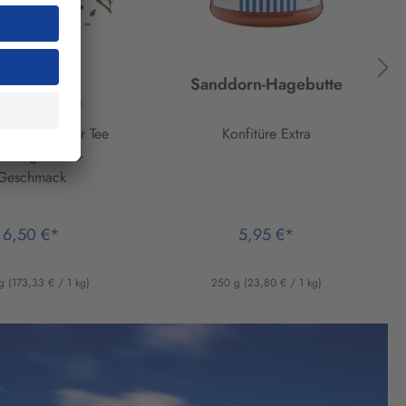
in Bester®
Sanddorn-Hagebutte
mmelstau®
sierter Grüner Tee
Konfitüre Extra
 Mango-Zitrus-
Geschmack
6,50 €*
5,95 €*
 g
(173,33 € / 1 kg)
250 g
(23,80 € / 1 kg)