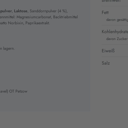
Brennwert
pulver
,
Laktose
, Sanddornpulver (4 %),
Fett
Trennmittel: Magnesiumcarbonat, Backtriebmittel
davon gesätti
to Norbixin, Paprikaextrakt.
Kohlenhydrat
davon Zucker
n lagern.
Eiweiß
Salz
avel) OT Petzow