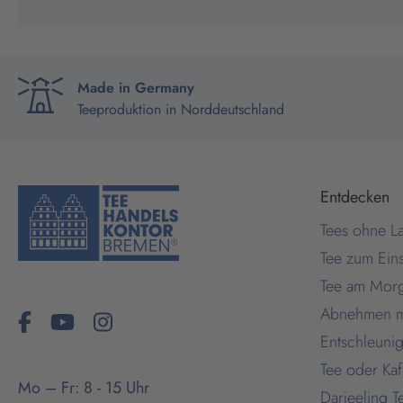
Made in Germany
Teeproduktion in Norddeutschland
Entdecken
Tees ohne La
Tee zum Ein
Tee am Mor
Abnehmen m
Facebook
fa-brands fa-youtube fa-2x
Facebook
Entschleuni
Tee oder Ka
Mo – Fr: 8 - 15 Uhr
Darjeeling T