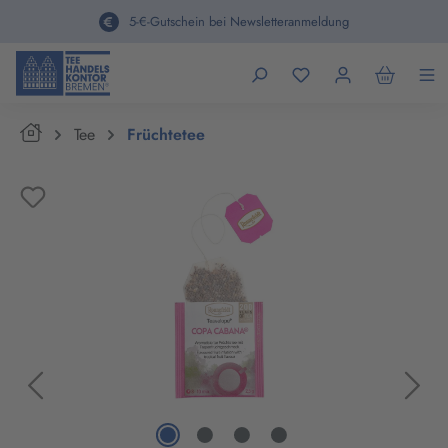
alt springen
5-€-Gutschein bei Newsletteranmeldung
Home
Tee
Früchtetee
Bildergalerie überspringen