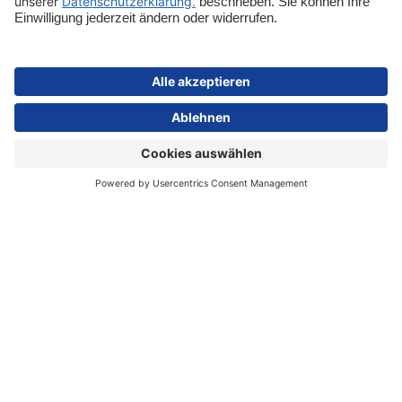
Sicher bezahlen
Schnelle Lieferung
Vertrag widerrufen
Impressum
Datenschutz
Cookie-Einstellungen
AGB
Informationen zur Barrierefreiheit
*Alle Preise inkl. gesetzl. Mehrwertsteuer zzgl.
Versandkosten
und ggf.
Nachnahmegebühren, wenn nicht anders angegeben.