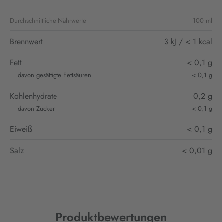
Durchschnittliche Nährwerte
100 ml
Brennwert
3 kJ / < 1 kcal
Fett
< 0,1 g
davon gesättigte Fettsäuren
< 0,1 g
Kohlenhydrate
0,2 g
davon Zucker
< 0,1 g
Eiweiß
< 0,1 g
Salz
< 0,01 g
Produktbewertungen