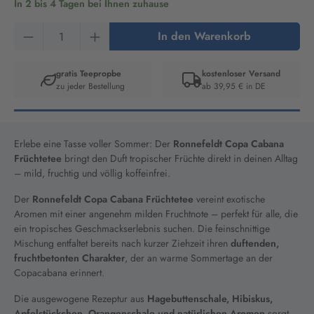
In 2 bis 4 Tagen bei Ihnen zuhause
Produkt Anzahl: Gib den gewünschten Wert ein
In den Warenkorb
gratis Teepropbe
kostenloser Versand
zu jeder Bestellung
ab 39,95 € in DE
Artikelnummer:
15110
Erlebe eine Tasse voller Sommer: Der
Ronnefeldt Copa Cabana
Früchtetee
bringt den Duft tropischer Früchte direkt in deinen Alltag
– mild, fruchtig und völlig koffeinfrei.
Der
Ronnefeldt Copa Cabana Früchtetee
vereint exotische
Aromen mit einer angenehm milden Fruchtnote – perfekt für alle, die
ein tropisches Geschmackserlebnis suchen. Die feinschnittige
Mischung entfaltet bereits nach kurzer Ziehzeit ihren
duftenden,
fruchtbetonten Charakter
, der an warme Sommertage an der
Copacabana erinnert.
Die ausgewogene Rezeptur aus
Hagebuttenschale, Hibiskus,
Apfelstückchen, Orangenschale und natürlichen Aromen
sorgt