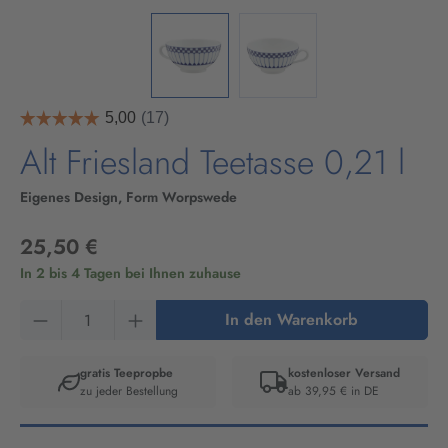
Alt Friesland Teetasse 0,21 l
Eigenes Design, Form Worpswede
25,50 €
In 2 bis 4 Tagen bei Ihnen zuhause
Produkt Anzahl: Gib den gewünschten Wert ein
In den Warenkorb
gratis Teepropbe
kostenloser Versand
zu jeder Bestellung
ab 39,95 € in DE
Artikelnummer:
10100